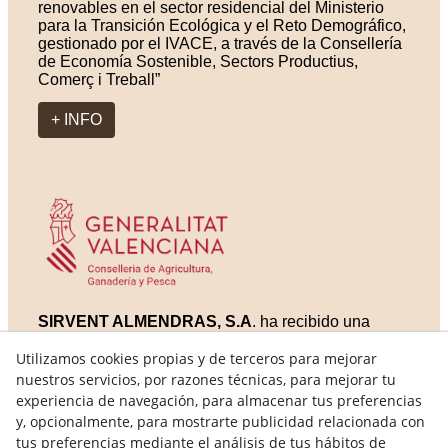
renovables en el sector residencial del Ministerio
para la Transición Ecológica y el Reto Demográfico,
gestionado por el IVACE, a través de la Consellería
de Economía Sostenible, Sectors Productius,
Comerç i Treball”
+ INFO
SIRVENT ALMENDRAS, S.A
. ha recibido una
ayuda al apoyo a la certificación producción
Utilizamos cookies propias y de terceros para mejorar
ecológica Expte AGCEO/2023/650 de la Conselleria
d´Agricultura, Ramaderia i Pesca, Subdirecció
nuestros servicios, por razones técnicas, para mejorar tu
General de producció ecològica i qualitat
experiencia de navegación, para almacenar tus preferencias
agroalimentaria de la Generalitat Valenciana
y, opcionalmente, para mostrarte publicidad relacionada con
tus preferencias mediante el análisis de tus hábitos de