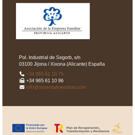
Pol. Industrial de Segorb, s/n
03100
Jijona / Xixona
(
Alicante
)
España
+34 965 61 10 75
+34 965 61 10 96
info@sirventalmendras.com