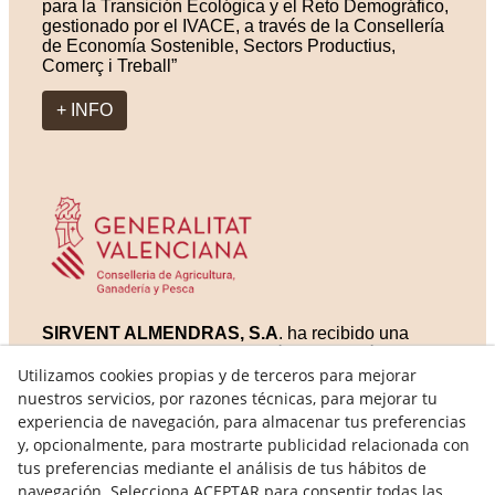
para la Transición Ecológica y el Reto Demográfico,
gestionado por el IVACE, a través de la Consellería
de Economía Sostenible, Sectors Productius,
Comerç i Treball”
+ INFO
SIRVENT ALMENDRAS, S.A
. ha recibido una
ayuda al apoyo a la certificación producción
ecológica Expte AGCEO/2023/650 de la Conselleria
Utilizamos cookies propias y de terceros para mejorar
d´Agricultura, Ramaderia i Pesca, Subdirecció
nuestros servicios, por razones técnicas, para mejorar tu
General de producció ecològica i qualitat
experiencia de navegación, para almacenar tus preferencias
agroalimentaria de la Generalitat Valenciana
y, opcionalmente, para mostrarte publicidad relacionada con
tus preferencias mediante el análisis de tus hábitos de
+ INFO
navegación. Selecciona ACEPTAR para consentir todas las