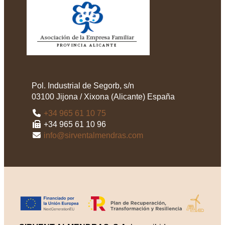
Pol. Industrial de Segorb, s/n
03100
Jijona / Xixona
(
Alicante
)
España
+34 965 61 10 75
+34 965 61 10 96
info@sirventalmendras.com