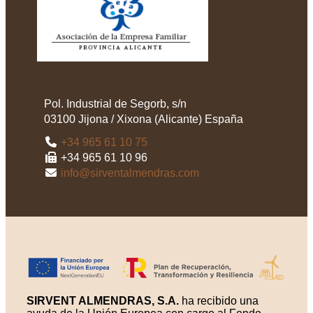
Pol. Industrial de Segorb, s/n
03100
Jijona / Xixona
(
Alicante
)
España
+34 965 61 10 75
+34 965 61 10 96
info@sirventalmendras.com
SIRVENT ALMENDRAS, S.A.
ha recibido una