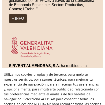
gestionado por el IVACE, a través de la Consellería
de Economía Sostenible, Sectors Productius,
Comerç i Treball”
+ INFO
SIRVENT ALMENDRAS, S.A
. ha recibido una
ayuda al apoyo a la certificación producción
ecológica Expte AGCEO/2023/650 de la Conselleria
Utilizamos cookies propias y de terceros para mejorar
d´Agricultura, Ramaderia i Pesca, Subdirecció
nuestros servicios, por razones técnicas, para mejorar tu
General de producció ecològica i qualitat
experiencia de navegación, para almacenar tus preferencias
agroalimentaria de la Generalitat Valenciana
y, opcionalmente, para mostrarte publicidad relacionada con
tus preferencias mediante el análisis de tus hábitos de
+ INFO
navegación. Selecciona ACEPTAR para consentir todas las
cookies, selecciona RECHAZAR para rechazar todas las cookies